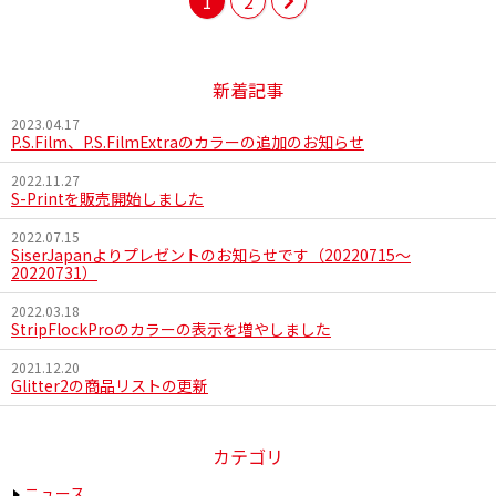
1
2
次
の
新着記事
ペ
2023.04.17
ー
P.S.Film、P.S.FilmExtraのカラーの追加のお知らせ
ジ >>
2022.11.27
S-Printを販売開始しました
2022.07.15
SiserJapanよりプレゼントのお知らせです（20220715～
20220731）
2022.03.18
StripFlockProのカラーの表示を増やしました
2021.12.20
Glitter2の商品リストの更新
カテゴリ
ニュース