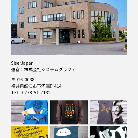
SiserJapan
運営：株式会社システムグラフィ
〒916-0038
福井県鯖江市下河端町414
TEL : 0778-51-7132
01
02
03
04
05
06