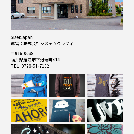
SiserJapan
運営：株式会社システムグラフィ
〒916-0038
福井県鯖江市下河端町414
TEL : 0778-51-7132
01
02
03
04
05
06
07
08